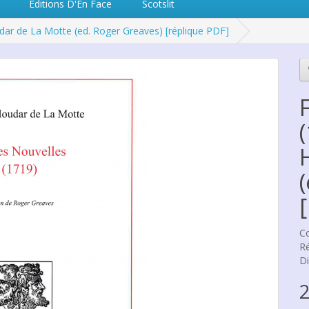
Editions D'En Face
Scotslit
dar de La Motte (ed. Roger Greaves) [réplique PDF]
Co
Ré
Di
2