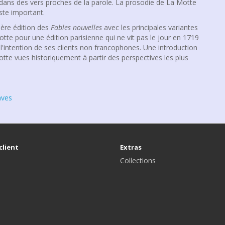
dans des vers proches de la parole. La prosodie de La Motte
tiste important.
ière édition des
Fables nouvelles
avec les principales variantes
otte pour une édition parisienne qui ne vit pas le jour en 1719
 l'intention de ses clients non francophones. Une introduction
Motte vues historiquement à partir des perspectives les plus
aves
client
Extras
Collections