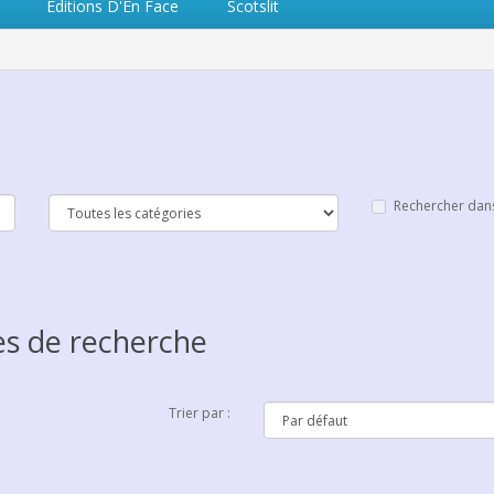
Editions D'En Face
Scotslit
Rechercher dans
es de recherche
Trier par :